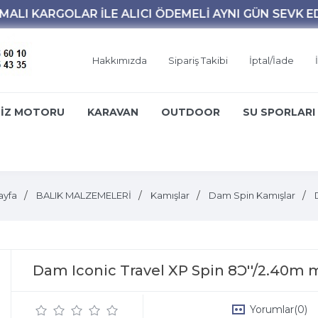
Hakkımızda
Sipariş Takibi
İptal/İade
İZ MOTORU
KARAVAN
OUTDOOR
SU SPORLARI
ayfa
BALIK MALZEMELERİ
Kamışlar
Dam Spin Kamışlar
Dam Iconic Travel XP Spin 8Ɔ''/2.40m 
Yorumlar
(0)