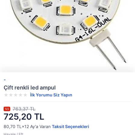
-
Çift renkli led ampul
İlk Yorumu Siz Yapın
763,37 TL
%5
725,20 TL
80,70 TL×12
Ay'a Varan
Taksit Seçenekleri
Havale / Eft