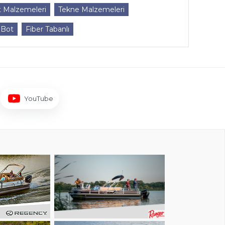
t Malzemeleri
Tekne Malzemeleri
 Bot
Fiber Tabanlı
YouTube