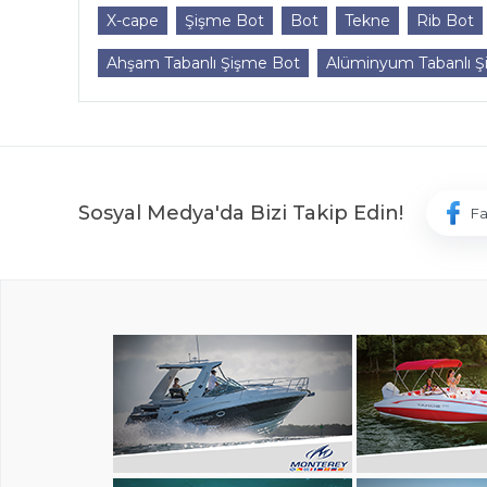
X-cape
Şişme Bot
Bot
Tekne
Rib Bot
Ahşam Tabanlı Şişme Bot
Alüminyum Tabanlı Ş
Sosyal Medya'da Bizi Takip Edin!
F