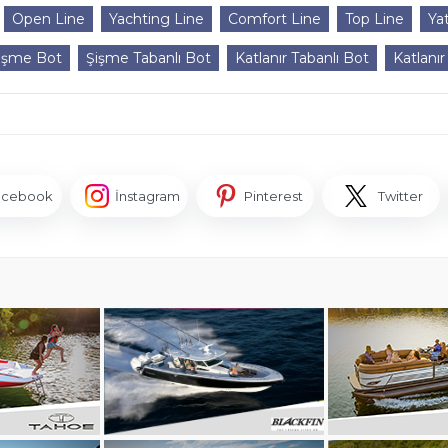
Open Line
Yachting Line
Comfort Line
Top Line
Ya
işme Bot
Şişme Tabanlı Bot
Katlanır Tabanlı Bot
Katlanır
acebook
İnstagram
Pinterest
Twitter