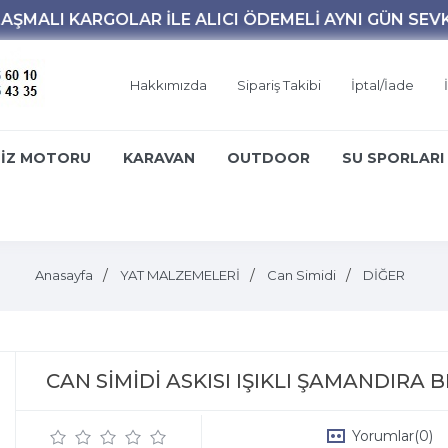
Hakkımızda
Sipariş Takibi
İptal/İade
İZ MOTORU
KARAVAN
OUTDOOR
SU SPORLARI
Anasayfa
YAT MALZEMELERİ
Can Simidi
DİĞER
CAN SİMİDİ ASKISI IŞIKLI ŞAMANDIRA 
Yorumlar
(0)