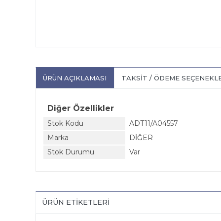
ÜRÜN AÇIKLAMASI
TAKSIT / ÖDEME SEÇENEKL
Diğer Özellikler
Stok Kodu
ADT11/A04557
Marka
DİĞER
Stok Durumu
Var
ÜRÜN ETIKETLERI