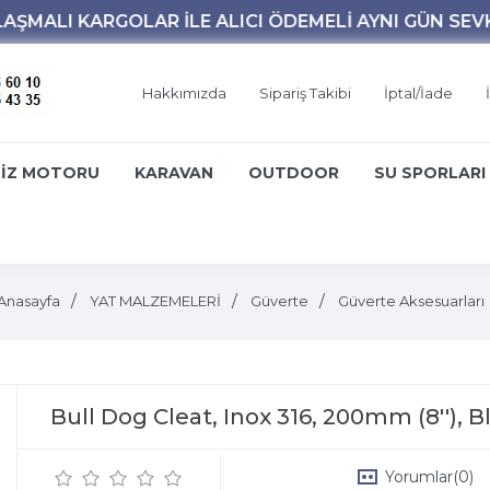
Hakkımızda
Sipariş Takibi
İptal/İade
İZ MOTORU
KARAVAN
OUTDOOR
SU SPORLARI
Anasayfa
YAT MALZEMELERİ
Güverte
Güverte Aksesuarları
Bull Dog Cleat, Inox 316, 200mm (8''), B
Yorumlar
(0)