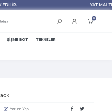
0
İletişim
ŞİŞME BOT
TEKNELER
lack
Yorum Yap