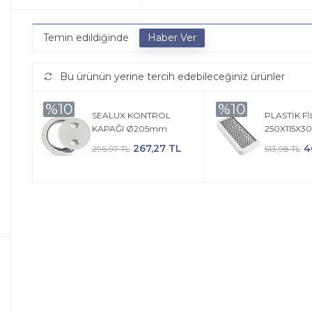
Temin edildiğinde
Bu ürünün yerine tercih edebileceğiniz ürünler
%10
%10
SEALUX KONTROL
PLASTİK Fİ
KAPAĞI Ø205mm
250X115X3
267,27 TL
4
296,97 TL
513,98 TL