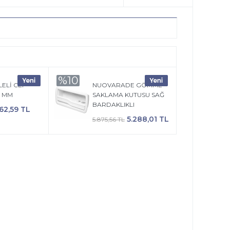
%10
LELİ CEP
NUOVARADE GÖMME
0 MM
SAKLAMA KUTUSU SAĞ
BARDAKLIKLI
62,59 TL
5.288,01 TL
5.875,56 TL