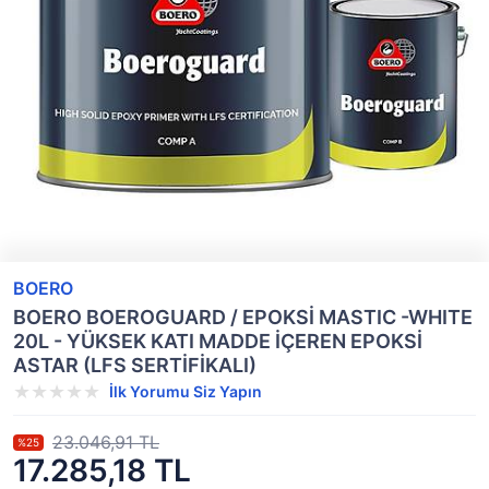
BOERO
BOERO BOEROGUARD / EPOKSİ MASTIC -WHITE
20L - YÜKSEK KATI MADDE İÇEREN EPOKSİ
ASTAR (LFS SERTİFİKALI)
İlk Yorumu Siz Yapın
23.046,91 TL
%25
17.285,18 TL