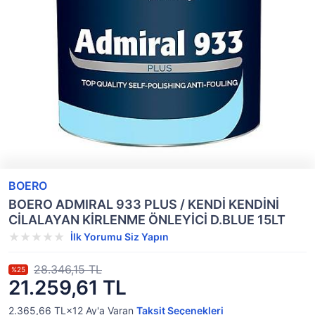
BOERO
BOERO ADMIRAL 933 PLUS / KENDİ KENDİNİ
CİLALAYAN KİRLENME ÖNLEYİCİ D.BLUE 15LT
İlk Yorumu Siz Yapın
28.346,15 TL
%25
21.259,61 TL
2.365,66 TL×12
Ay'a Varan
Taksit Seçenekleri