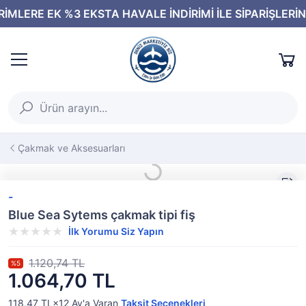
Çakmak ve Aksesuarları
-
Blue Sea Sytems çakmak tipi fiş
İlk Yorumu Siz Yapın
1.120,74 TL
%5
1.064,70 TL
118,47 TL×12
Ay'a Varan
Taksit Seçenekleri