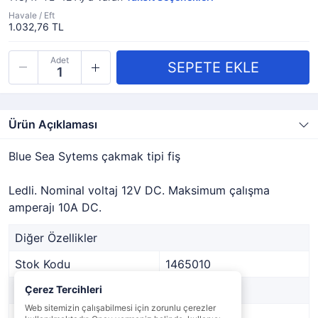
Havale / Eft
1.032,76 TL
Adet
Ürün Açıklaması
Blue Sea Sytems çakmak tipi fiş
Ledli. Nominal voltaj 12V DC. Maksimum çalışma
amperajı 10A DC.
Diğer Özellikler
Stok Kodu
1465010
Marka
Çerez Tercihleri
-
Web sitemizin çalışabilmesi için zorunlu çerezler
Stok Durumu
Var