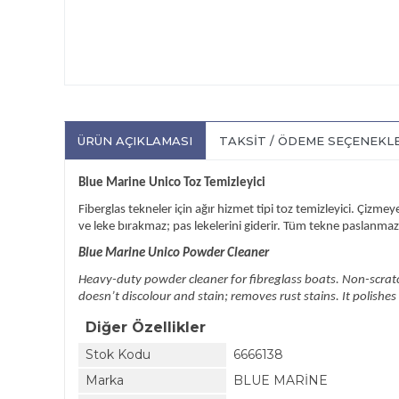
ÜRÜN AÇIKLAMASI
TAKSIT / ÖDEME SEÇENEKL
Blue Marine Unico Toz Temizleyici
Fiberglas tekneler için ağır hizmet tipi toz temizleyici. Çizmey
ve leke bırakmaz; pas lekelerini giderir. Tüm tekne paslanmaz 
Blue Marine Unico Powder Cleaner
Heavy-duty powder cleaner for fibreglass boats. Non-scratch
doesn’t discolour and stain; removes rust stains. It polishes
Diğer Özellikler
Stok Kodu
6666138
Marka
BLUE MARİNE