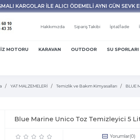
Hakkımızda
Sipariş Takibi
İptal/İade
İZ MOTORU
KARAVAN
OUTDOOR
SU SPORLARI
a
YAT MALZEMELERİ
Temizlik ve Bakım Kimyasalları
BLUE 
Blue Marine Unico Toz Temizleyici 5 Li
Yorumlar
(0)