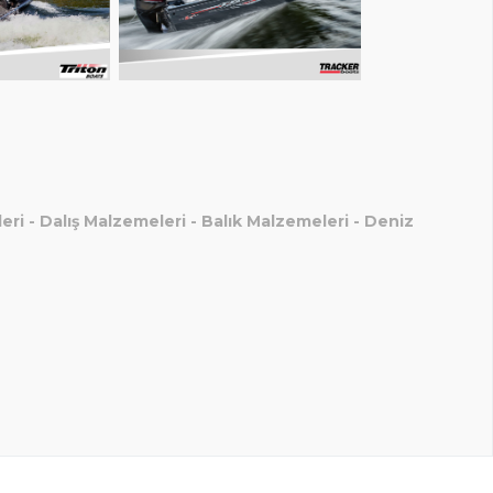
eri
-
Dalış Malzemeleri
-
Balık Malzemeleri
-
Deniz