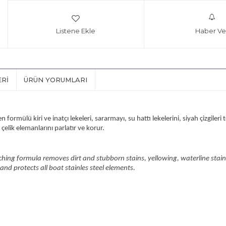
Listene Ekle
Haber Ve
ERI
ÜRÜN YORUMLARI
en formülü kiri ve inatçı lekeleri, sararmayı, su hattı lekelerini, siyah çizgile
çelik elemanlarını parlatır ve korur.
ing formula removes dirt and stubborn stains, yellowing, waterline stains,
 and protects all boat stainles steel elements.