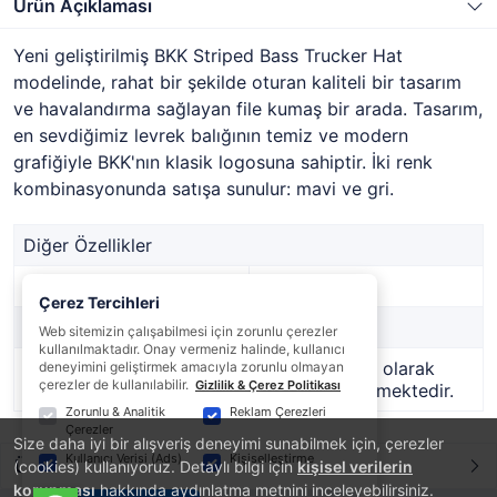
Ürün Açıklaması
Yeni geliştirilmiş BKK Striped Bass Trucker Hat
modelinde, rahat bir şekilde oturan kaliteli bir tasarım
ve havalandırma sağlayan file kumaş bir arada. Tasarım,
en sevdiğimiz levrek balığının temiz ve modern
grafiğiyle BKK'nın klasik logosuna sahiptir. İki renk
kombinasyonunda satışa sunulur: mavi ve gri.
Diğer Özellikler
Stok Kodu
F-HT-2023
Çerez Tercihleri
Marka
BKK
Web sitemizin çalışabilmesi için zorunlu çerezler
kullanılmaktadır. Onay vermeniz halinde, kullanıcı
Stok Durumu
Bu ürün geçici olarak
deneyimini geliştirmek amacıyla zorunlu olmayan
çerezler de kullanılabilir.
Gizlilik & Çerez Politikası
temin edilememektedir.
Zorunlu & Analitik
Reklam Çerezleri
Çerezler
Size daha iyi bir alışveriş deneyimi sunabilmek için, çerezler
Kullanıcı Verisi (Ads)
Kişiselleştirme
Ürün Yorumları
(cookies) kullanıyoruz. Detaylı bilgi için
kişisel verilerin
korunması
hakkında aydınlatma metnini inceleyebilirsiniz.