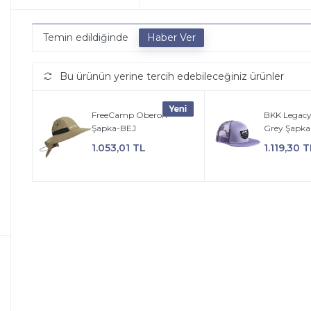
Temin edildiğinde
Bu ürünün yerine tercih edebileceğiniz ürünler
FreeCamp Oberon
BKK Legac
Şapka-BEJ
Grey Şapka
1.053,01 TL
1.119,30 