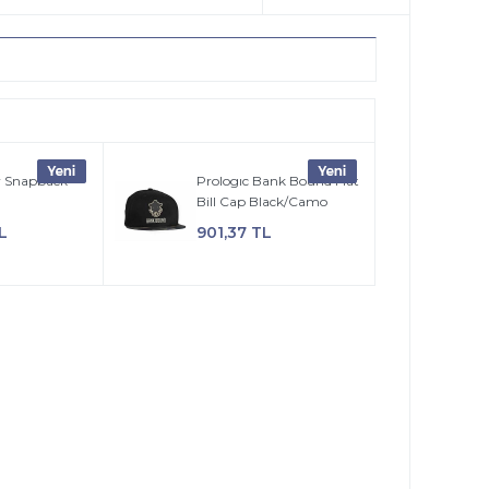
y Snapback
Prologıc Bank Bound Flat
Bill Cap Black/Camo
TL
901,37 TL