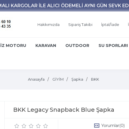
Hakkımızda
Sipariş Takibi
İptal/İade
İZ MOTORU
KARAVAN
OUTDOOR
SU SPORLARI
Anasayfa
GİYİM
Şapka
BKK
BKK Legacy Snapback Blue Şapka
Yorumlar
(0)