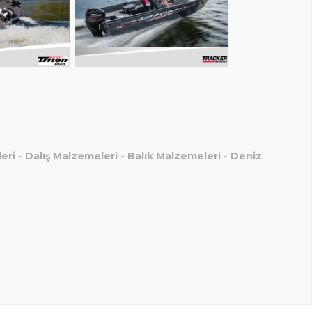
eri
-
Dalış Malzemeleri
-
Balık Malzemeleri
-
Deniz