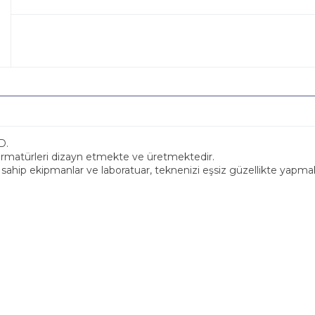
D.
 armatürleri dizayn etmekte ve üretmektedir.
e sahip ekipmanlar ve laboratuar, teknenizi eşsiz güzellikte yapmak