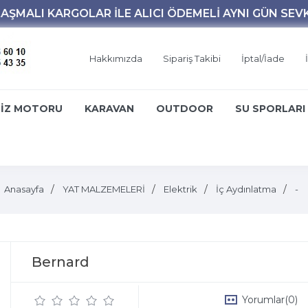
Hakkımızda
Sipariş Takibi
İptal/İade
İZ MOTORU
KARAVAN
OUTDOOR
SU SPORLARI
Anasayfa
YAT MALZEMELERİ
Elektrik
İç Aydınlatma
-
Bernard
Yorumlar
(0)