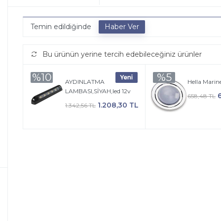
Temin edildiğinde
Bu ürünün yerine tercih edebileceğiniz ürünler
%10
%5
AYDINLATMA
Hella Marin
LAMBASI,SİYAH,led 12v
658,48 TL
1.208,30 TL
1.342,56 TL