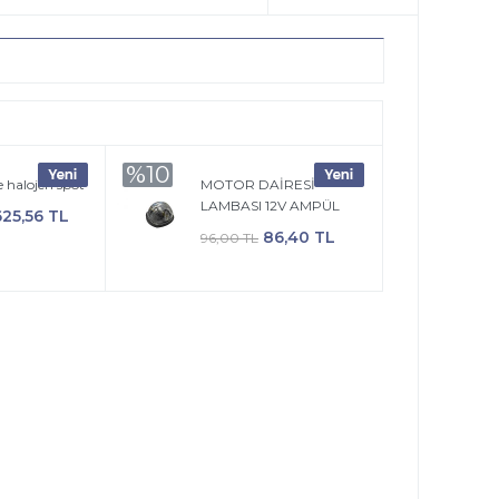
%10
e halojen spot
MOTOR DAİRESİ
LAMBASI 12V AMPÜL
625,56 TL
86,40 TL
96,00 TL