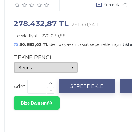
Yorumlar
(0)
278.432,87 TL
281.331,24 TL
Havale fiyatı :
270.079,88 TL
30.982,62 TL
'den başlayan taksit seçenekleri için
tıkla
TEKNE RENGİ
Adet
Bize Danışın