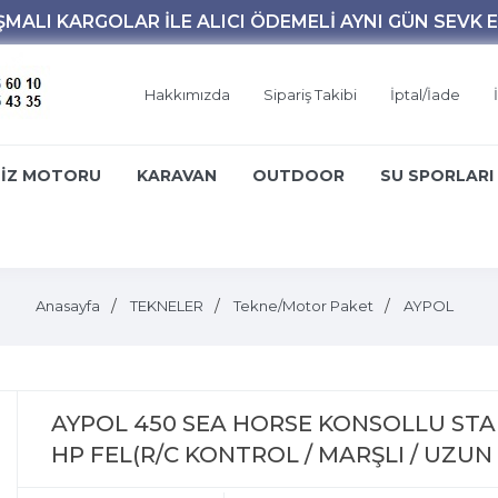
Hakkımızda
Sipariş Takibi
İptal/İade
İZ MOTORU
KARAVAN
OUTDOOR
SU SPORLARI
Anasayfa
TEKNELER
Tekne/Motor Paket
AYPOL
AYPOL 450 SEA HORSE KONSOLLU STAN
HP FEL(R/C KONTROL / MARŞLI / UZUN