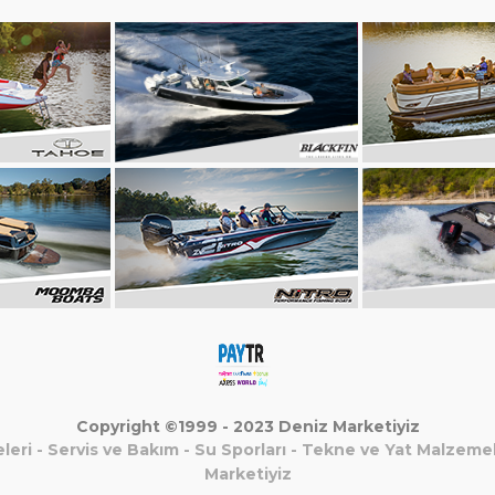
Copyright ©1999 - 2023 Deniz Marketiyiz
leri
-
Servis ve Bakım
-
Su Sporları
-
Tekne ve Yat Malzemel
Marketiyiz