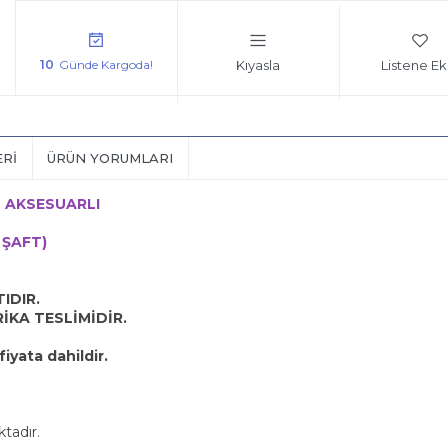
Kıyasla
Listene Ek
10
ERI
ÜRÜN YORUMLARI
 AKSESUARLI
 ŞAFT)
IDIR.
İKA TESLİMİDİR.
iyata dahildir.
tadır.