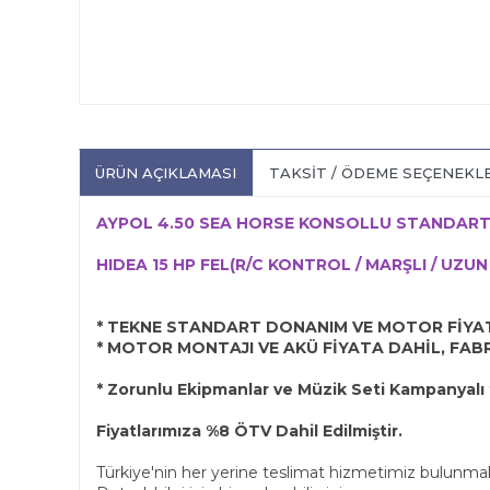
ÜRÜN AÇIKLAMASI
TAKSIT / ÖDEME SEÇENEKL
AYPOL 4.50 SEA HORSE KONSOLLU STANDART
HIDEA 15 HP FEL(R/C KONTROL / MARŞLI / UZUN
* TEKNE STANDART DONANIM VE MOTOR FİYAT
* MOTOR MONTAJI VE AKÜ FİYATA DAHİL, FABR
* Zorunlu Ekipmanlar ve Müzik Seti Kampanyalı f
Fiyatlarımıza %8 ÖTV Dahil Edilmiştir.
Türkiye'nin her yerine teslimat hizmetimiz bulunmak