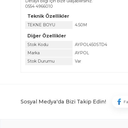
Detaylı bilgi için bize ulaşabilirsiniz.
0554 4966010
Teknik Özellikler
TEKNE BOYU
4.50M
Diğer Özellikler
Stok Kodu
AYPOL450STD4
Marka
AYPOL
Stok Durumu
Var
Sosyal Medya'da Bizi Takip Edin!
F