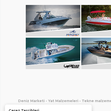
Deniz Marketi
-
Yat Malzemeleri
-
Tekne malzeme
Çerez Tercihleri