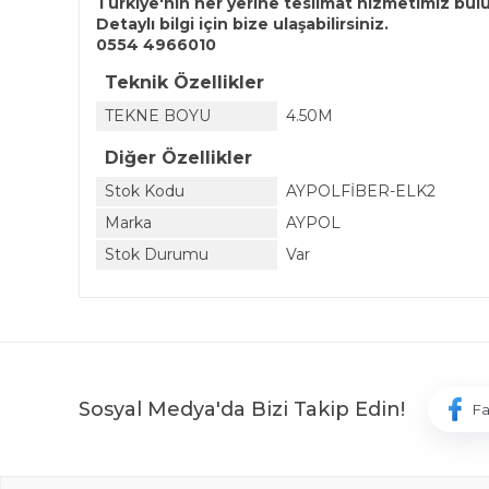
Türkiye'nin her yerine teslimat hizmetimiz bul
Detaylı bilgi için bize ulaşabilirsiniz.
0554 4966010
Teknik Özellikler
TEKNE BOYU
4.50M
Diğer Özellikler
Stok Kodu
AYPOLFİBER-ELK2
Marka
AYPOL
Stok Durumu
Var
Sosyal Medya'da Bizi Takip Edin!
F