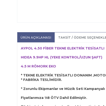
ÜRÜN AÇIKLAMASI
TAKSIT / ÖDEME SEÇENEKL
AYPOL 4.50 FİBER TEKNE ELEKTRİK TESİSATLI
HIDEA 9.9HP HL (YEKE KONTROL/UZUN ŞAFT)
4.5 M RÖMORK EKO
*
TEKNE ELEKTRİK TESİSATLI DONANIM
,MOTOR
* FABRİKA TESLİMİDİR.
* Zorunlu Ekipmanlar ve Müzik Seti Kampanyalı f
Fiyatlarımıza %8 ÖTV Dahil Edilmiştir.