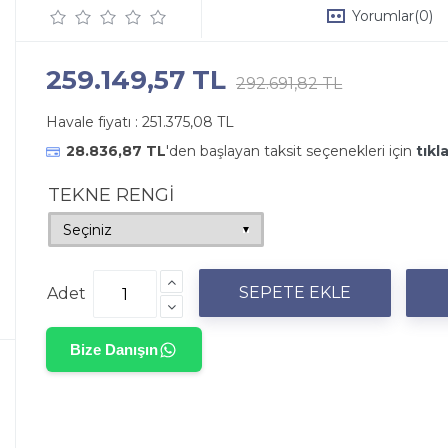
Yorumlar
(0)
259.149,57 TL
292.691,82 TL
Havale fiyatı :
251.375,08 TL
28.836,87 TL
'den başlayan taksit seçenekleri için
tıkl
TEKNE RENGİ
Adet
Bize Danışın