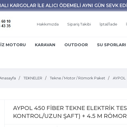
Hakkımızda
Sipariş Takibi
İptal/İade
İZ MOTORU
KARAVAN
OUTDOOR
SU SPORLARI
Anasayfa
TEKNELER
Tekne / Motor / Römork Paket
AYPOL
AYPOL 450 FİBER TEKNE ELEKTRİK TESİ
KONTROL/UZUN ŞAFT) + 4.5 M RÖMOR