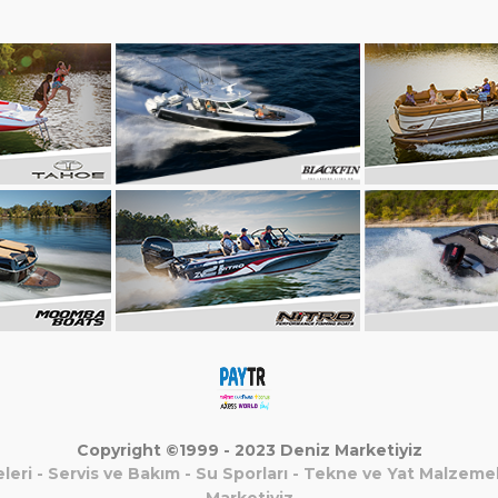
Copyright ©1999 - 2023 Deniz Marketiyiz
leri
-
Servis ve Bakım
-
Su Sporları
-
Tekne ve Yat Malzemel