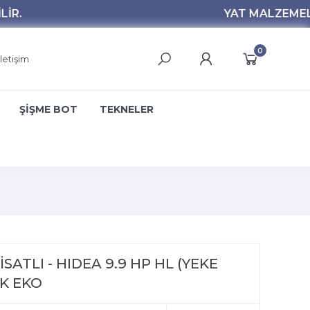
0
İletişim
ŞİŞME BOT
TEKNELER
SATLI - HIDEA 9.9 HP HL (YEKE
K EKO