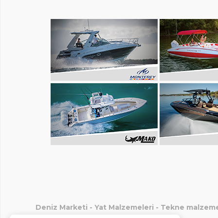
Deniz Marketi
-
Yat Malzemeleri
-
Tekne malzeme