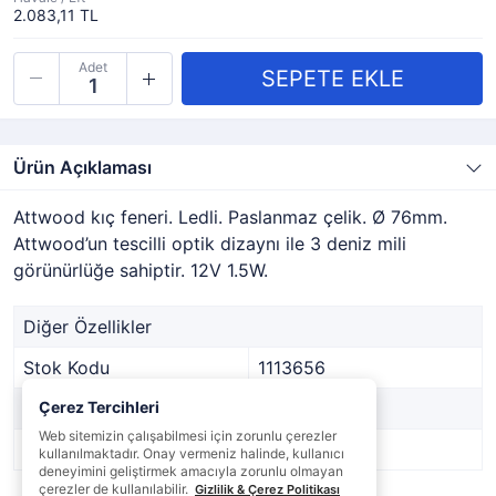
2.083,11 TL
Adet
Ürün Açıklaması
Attwood kıç feneri. Ledli. Paslanmaz çelik. Ø 76mm.
Attwood’un tescilli optik dizaynı ile 3 deniz mili
görünürlüğe sahiptir. 12V 1.5W.
Diğer Özellikler
Stok Kodu
1113656
Marka
Çerez Tercihleri
ATTWOOD
Web sitemizin çalışabilmesi için zorunlu çerezler
Stok Durumu
Var
kullanılmaktadır. Onay vermeniz halinde, kullanıcı
deneyimini geliştirmek amacıyla zorunlu olmayan
çerezler de kullanılabilir.
Gizlilik & Çerez Politikası