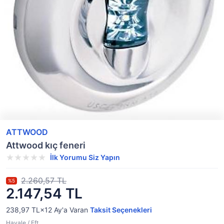
ATTWOOD
Attwood kıç feneri
İlk Yorumu Siz Yapın
2.260,57 TL
%5
2.147,54 TL
238,97 TL×12
Ay'a Varan
Taksit Seçenekleri
Havale / Eft