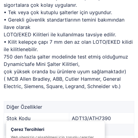
sigortalara çok kolay uygulanır.
• Tek veya çok kutuplu şalterler için uygundur.
• Gerekli güvenlik standartlarının temini bakımından
ilave olarak
LOTO/EKED Kilitleri ile kullanılması tavsiye edilir.
• Kilit kelepçe çapı 7 mm den az olan LOTO/EKED kilidi
ile kilitlenebilir.
750 den fazla şalter modelinde test etmiş olduğumuz
Dynamic’safe Mini Şalter Kilitleri,
çok yüksek oranda bu ürünlere uyum sağlamaktadır)
( MCB Allen Bradley, ABB, Cutler Hammer, General
Electric, Siemens, Square, Legrand, Schneider vb.)
Diğer Özellikler
Stok Kodu
ADT13/ATH7390
Marka
Çerez Tercihleri
ATLANTECH
Web sitemizin çalışabilmesi için zorunlu çerezler