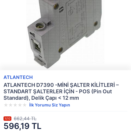
ATLANTECH
ATLANTECH D7390 -MİNİ ŞALTER KİLİTLERİ –
STANDART ŞALTERLER İÇİN - POS (Pin Out
Standard), Delik Çapı < 12 mm
İlk Yorumu Siz Yapın
662,44 TL
%10
596,19 TL