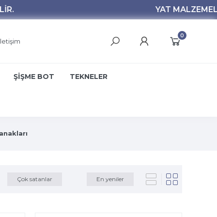
0
İletişim
ŞİŞME BOT
TEKNELER
nakları
Çok satanlar
En yeniler