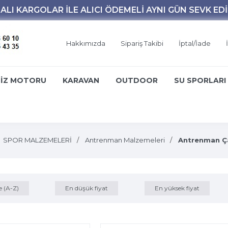
Hakkımızda
Sipariş Takibi
İptal/İade
İZ MOTORU
KARAVAN
OUTDOOR
SU SPORLARI
SPOR MALZEMELERİ
Antrenman Malzemeleri
Antrenman Ça
e (A-Z)
En düşük fiyat
En yüksek fiyat