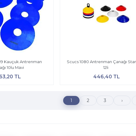
89 Kauçuk Antrenman
Scucs 1080 Antrenman Çanağı Sta
ğı 10lu Mavi
12li
63,20 TL
446,40 TL
1
2
3
›