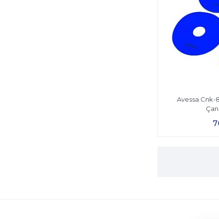
Avessa Cnk-
Çana
7