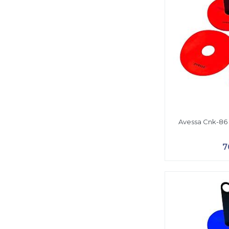
Avessa Cnk-86 
7