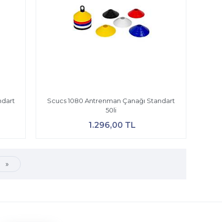
ndart
Scucs 1080 Antrenman Çanağı Standart
50li
1.296,00 TL
»