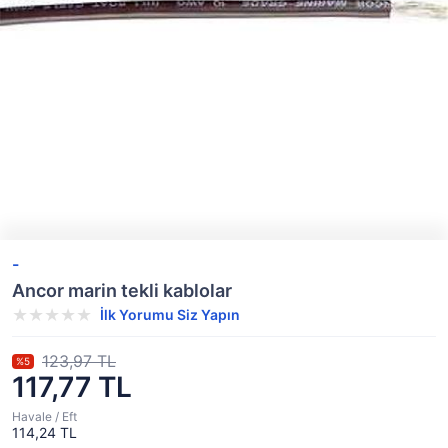
-
Ancor marin tekli kablolar
İlk Yorumu Siz Yapın
123,97 TL
%5
117,77 TL
Havale / Eft
114,24 TL