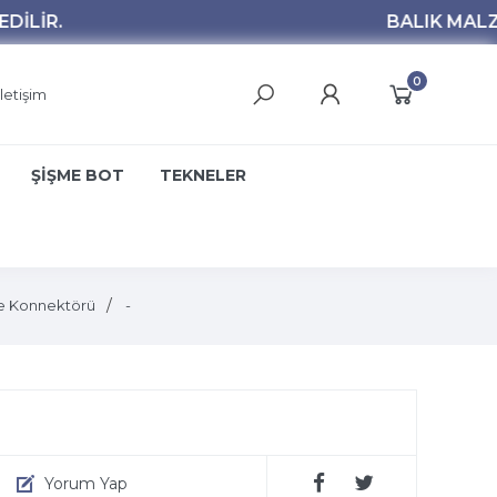
0
İletişim
ŞİŞME BOT
TEKNELER
e Konnektörü
-
Yorum Yap