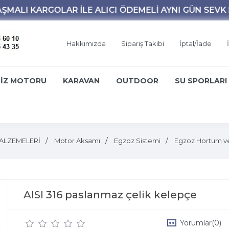
Hakkımızda
Sipariş Takibi
İptal/İade
İZ MOTORU
KARAVAN
OUTDOOR
SU SPORLARI
ALZEMELERİ
Motor Aksamı
Egzoz Sistemi
Egzoz Hortum v
AISI 316 paslanmaz çelik kelepçe
Yorumlar
(0)