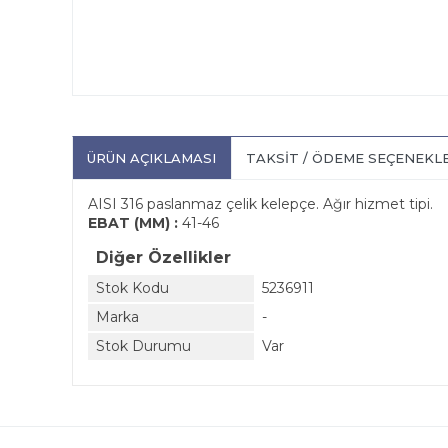
ÜRÜN AÇIKLAMASI
TAKSIT / ÖDEME SEÇENEKL
AISI 316 paslanmaz çelik kelepçe. Ağır hizmet tipi.
EBAT (MM) :
41-46
Diğer Özellikler
Stok Kodu
5236911
Marka
-
Stok Durumu
Var