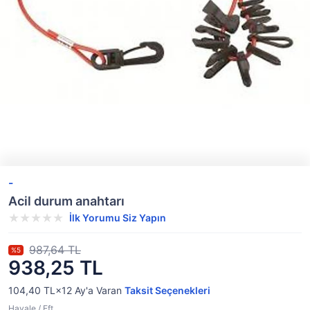
-
Acil durum anahtarı
İlk Yorumu Siz Yapın
987,64 TL
%5
938,25 TL
104,40 TL×12
Ay'a Varan
Taksit Seçenekleri
Havale / Eft