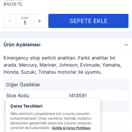
910,10 TL
Adet
Ürün Açıklaması
Emergency stop switch anahtarı. Farklı anahtar bir
arada. Mercury, Mariner, Johnson, Evinrude, Yamaha,
Honda, Suzuki, Tohatsu motorlar ile uyumlu.
Diğer Özellikler
Stok Kodu
1413591
Marka
Çerez Tercihleri
-
Web sitemizin çalışabilmesi için zorunlu çerezler
Stok Durumu
Var
kullanılmaktadır. Onay vermeniz halinde, kullanıcı
deneyimini geliştirmek amacıyla zorunlu olmayan
çerezler de kullanılabilir.
Gizlilik & Çerez Politikası