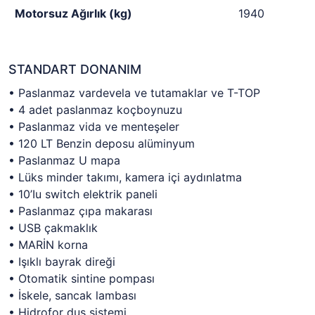
Motorsuz Ağırlık (kg)
1940
STANDART DONANIM
• Paslanmaz vardevela ve tutamaklar ve T-TOP
• 4 adet paslanmaz koçboynuzu
• Paslanmaz vida ve menteşeler
• 120 LT Benzin deposu alüminyum
• Paslanmaz U mapa
• Lüks minder takımı, kamera içi aydınlatma
• 10’Iu switch elektrik paneli
• Paslanmaz çıpa makarası
• USB çakmaklık
• MARİN korna
• Işıklı bayrak direği
• Otomatik sintine pompası
• İskele, sancak lambası
• Hidrofor duş sistemi