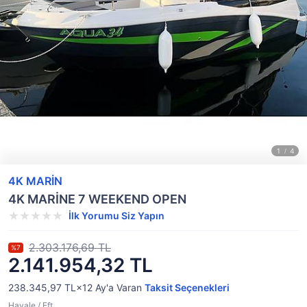
4K MARİN
4K MARİNE 7 WEEKEND OPEN
İlk Yorumu Siz Yapın
2.303.176,69 TL
%7
2.141.954,32 TL
238.345,97 TL×12
Ay'a Varan
Taksit Seçenekleri
Havale / Eft